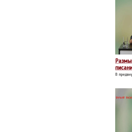
Размы
писан
В предве