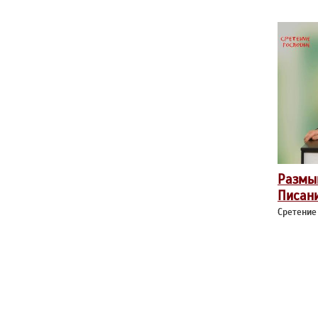
Размы
Писан
Сретение