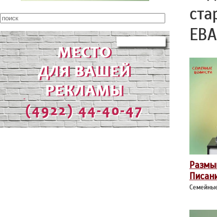
ста
ЕВ
Размы
Писан
Семейные