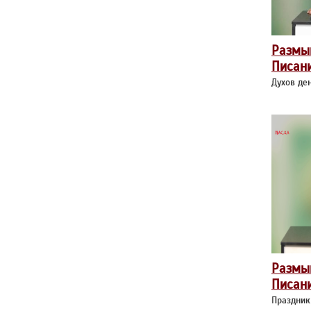
Размы
Писан
Духов де
Размы
Писан
Праздник