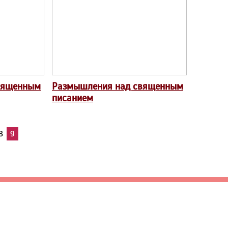
вященным
Размышления над священным
писанием
8
9