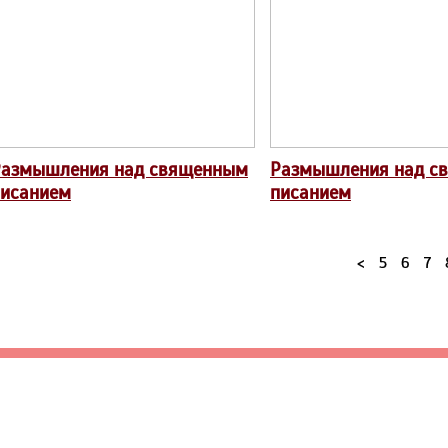
Размышления над священным
Размышления над с
писанием
писанием
<
5
6
7