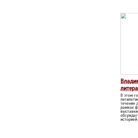
Владим
литер
В этом г
пятилети
течение д
рамках ф
выставки
обсуждат
историей