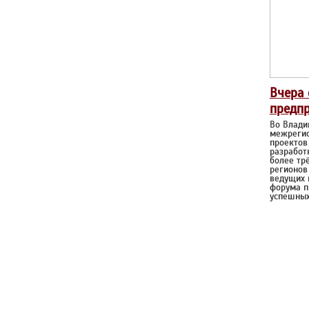
Вчера 
предп
Во Влади
межрегио
проектов 
разработ
более тр
регионов
ведущих 
форума п
успешных