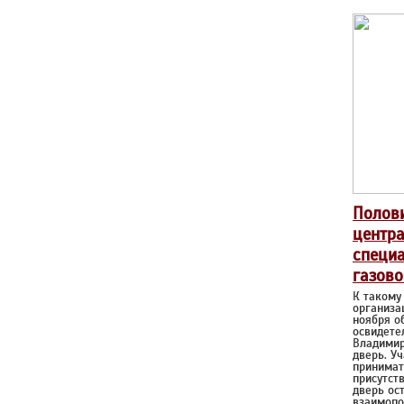
Полов
центра
специа
газово
К такому
организа
ноября о
освидете
Владимир
дверь. У
принимат
присутст
дверь ост
взаимопо