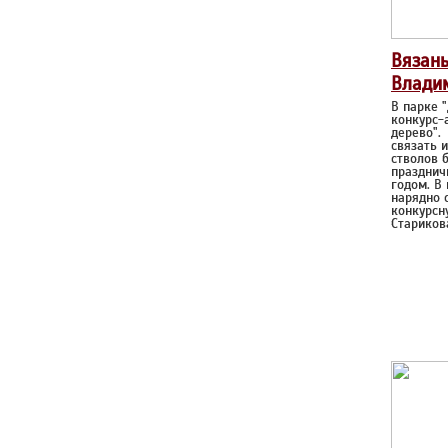
Вязаны
Влади
В парке 
конкурс-
дерево"
связать 
стволов б
празднич
годом. В
нарядно 
конкурсн
Стариков