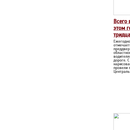
Всего 
этом г
тридца
Ежегодно
отмечает
преддвер
областно
водителя
дороге. 
нарисова
провели 
Централь