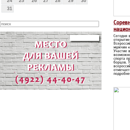
24
25
26
27
28
29
30
31
Сорев
нацио
Сегодня 
открытие
Всеросси
мужчин «
Участие 
возможно
спорта п
борцов. 
всеросси
отмечает
подробне