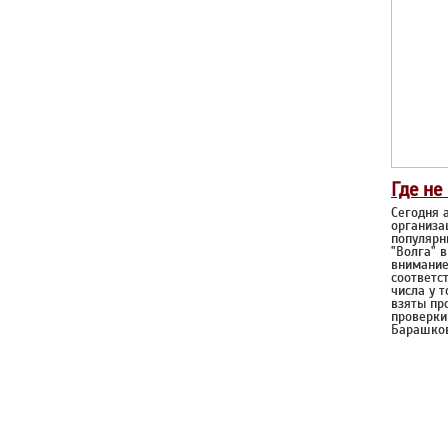
Где не
Сегодня 
организа
популярн
"Волга" в
внимание
соответс
числа у т
взяты пр
проверки
Барашков