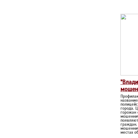
"Влад
мошен
Профилак
название
полицейс
города. 
горожан 
мошеннич
появляют
граждан.
мошеннич
местах о