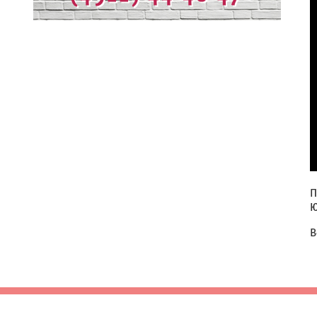
П
Ю
В