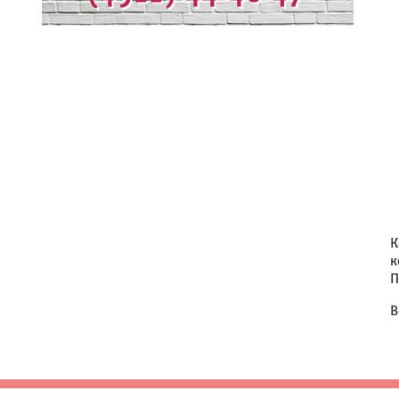
К
к
П
В