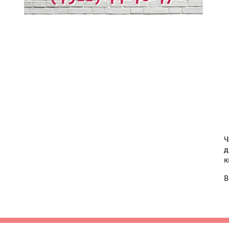
Ч
д
к
В