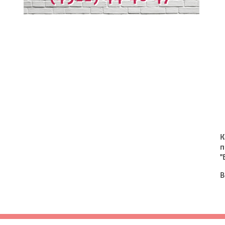
К
п
"
В