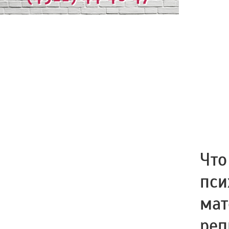
Что
пси
мат
реп