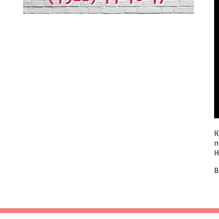
К
п
Н
В