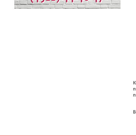
К
п
п
В