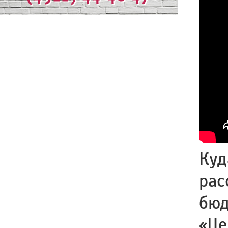
Куд
рас
бюд
«Це