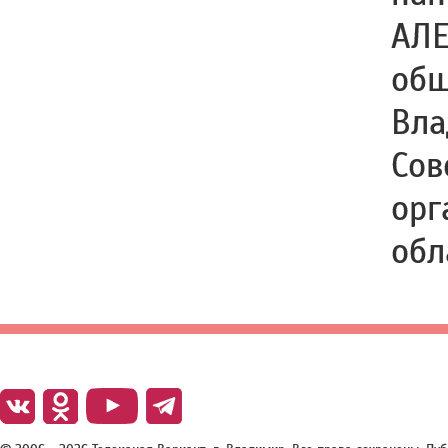
АЛЕ
общ
Вла
Сов
орг
обл