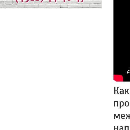
Как
про
меж
нап