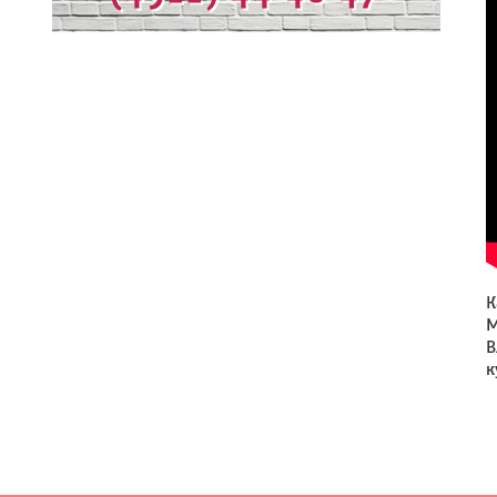
К
М
В
к