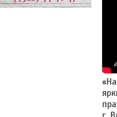
«На
ярк
пра
г. 