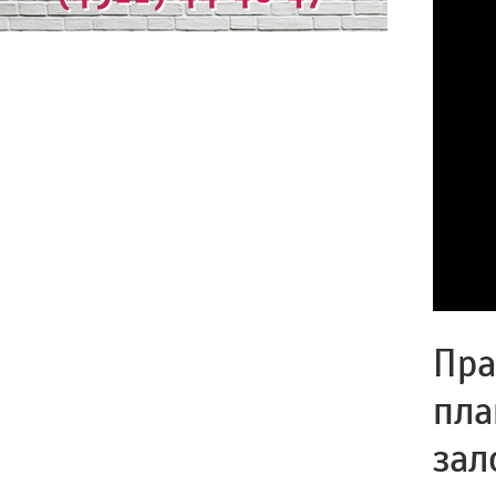
Пра
пла
зал