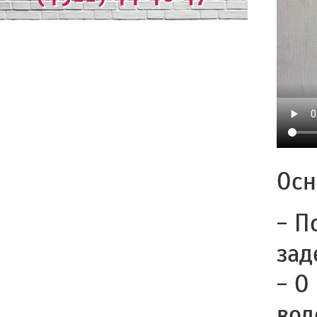
Осн
- П
зад
- О
вод