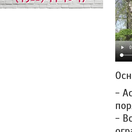
Осн
- А
пор
- В
огр