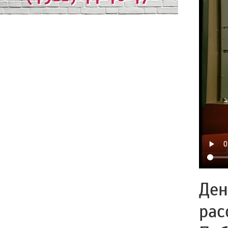
Ден
рас