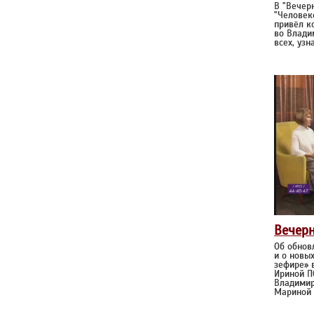
В "Вечер
"Человек
привёл к
во Влади
всех, узн
Вечер
Об обнов
и о новы
зефире» 
Ириной П
Владимир
Мариной 