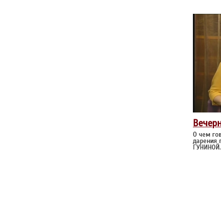
Вечер
О чем го
дарения 
ГУНИНОЙ.