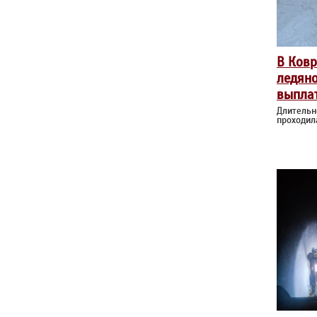
В Ковр
ледян
выплат
Длительн
проходил