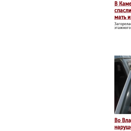
В Кам
спасл
мать и
Загорела
этажного
Во Вла
наруш