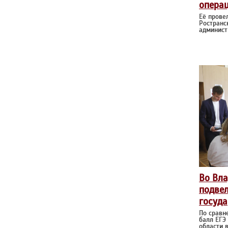
операц
Её прове
Ространс
админист
Во Вл
подвел
госуда
По сравн
балл ЕГЭ
области 