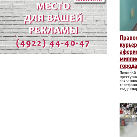
Право
курье
аферис
миллио
город
Пожилой 
преступн
сохранно
телефонн
«задекла