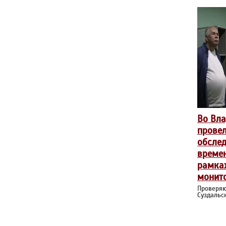
Во Вл
прове
обслед
време
рамка
монит
Проверяю
Суздальс