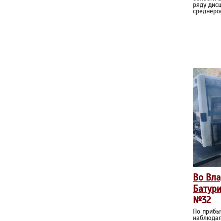
ряду дис
среднеро
Во Вла
Батури
№32
По прибы
наблюдал