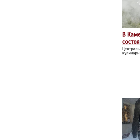
В Кам
состоя
Централь
кулинарн