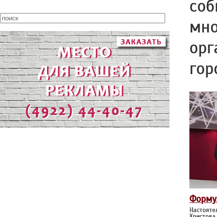
соб
мно
орг
гор
Форму
Настояте
Христова