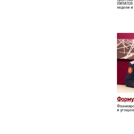
ЛИПАТОВ 
недели и
Форму
Фланкиро
и угощен