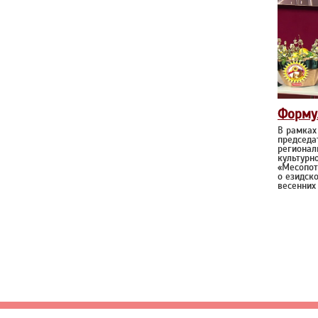
Форму
В рамках
председа
регионал
культурн
«Месопот
о езидск
весенних