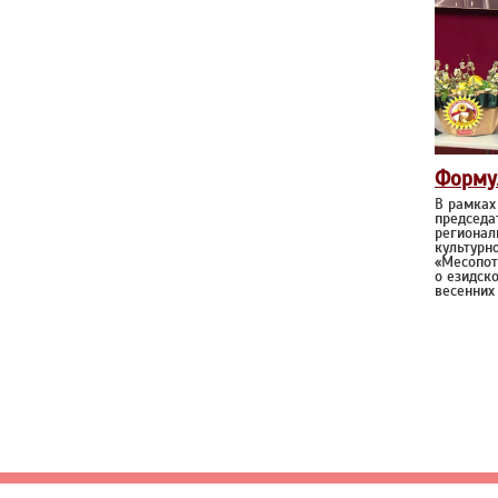
Форму
В рамках
председа
регионал
культурн
«Месопот
о езидск
весенних