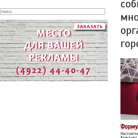
соб
мно
орг
гор
Форму
Настояте
Христова