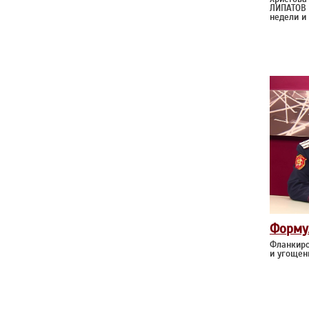
ЛИПАТОВ 
недели и
Форму
Фланкиро
и угощен