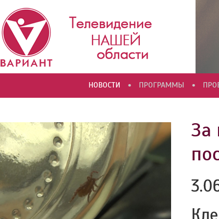
•
•
НОВОСТИ
ПРОГРАММЫ
ПРО
За
по
3.0
Кле