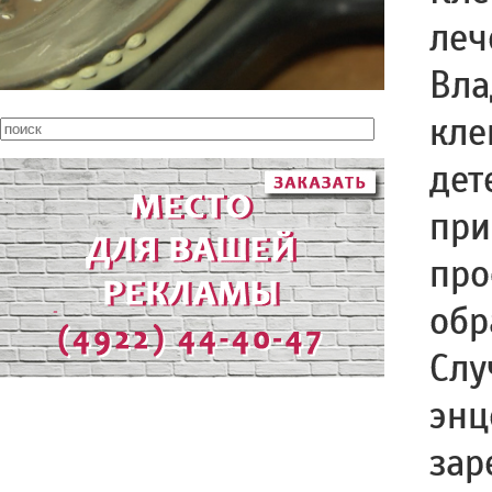
леч
Вла
кле
дет
при
про
обр
Слу
энц
зар