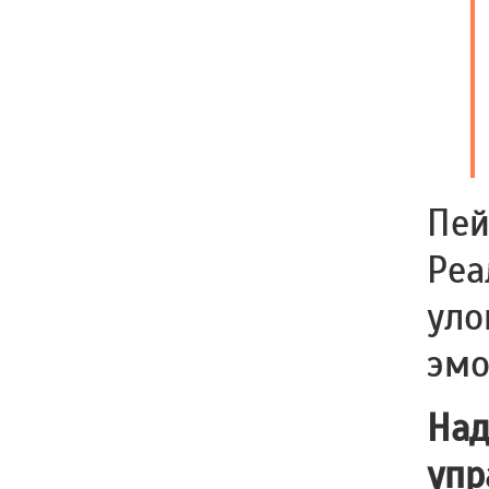
Пей
Реа
уло
эмо
Над
упр