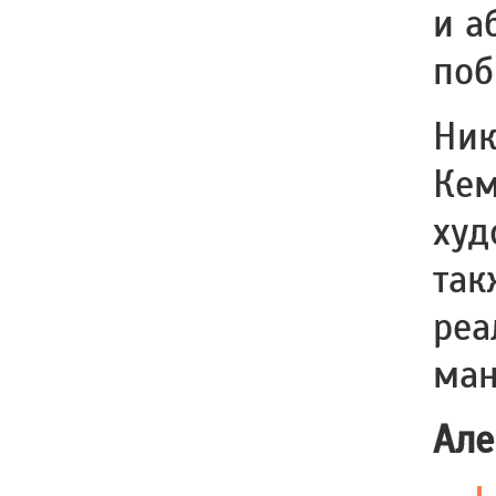
и а
поб
Ник
Кем
худ
так
реа
ман
Але