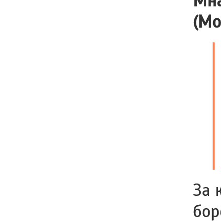
Мна
(Мо
За 
бор