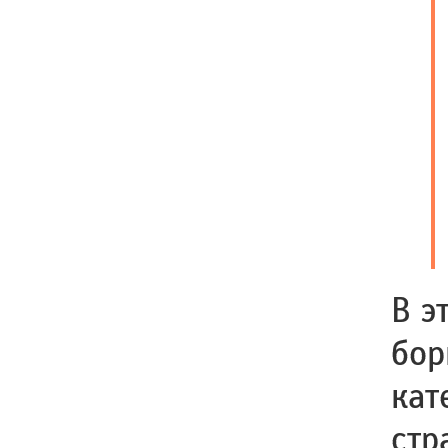
В э
бор
кат
стр