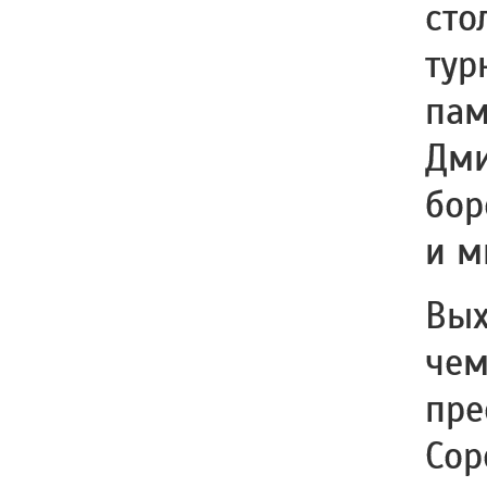
сто
тур
пам
Дми
бор
и м
Вых
чем
пре
Сор