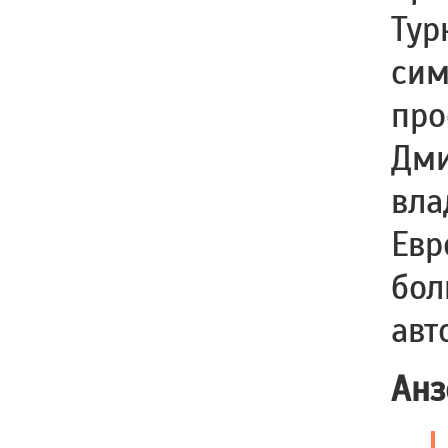
Тур
сим
про
Дми
вла
Евр
бол
авт
Анз