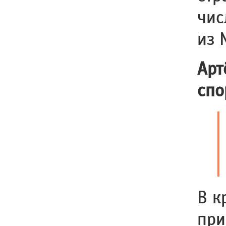
чис
из 
Арт
спо
В к
при