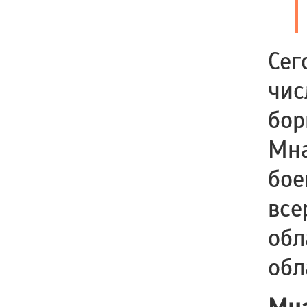
Сег
чис
бор
Мна
бое
все
обл
обл