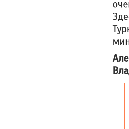
оче
Зде
Тур
мин
Але
Вла