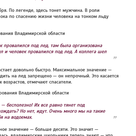
ря. По легенде, здесь тонет мужчина. В роли
рока по спасению жизни человека на тонком льду
ования Владимирской области
ек провалился под лед, там была организована
ял и человек провалился под лед. А коллега шел
астает довольно быстро. Максимальное значение —
одить на лед запрещено — он непрочный. Это касается
х возрастов, отмечают спасатели.
рования Владимирской области
 — бесполезно! Их все равно тянет под
дождать? Но нет, идут. Очень много мы на такие
я на водоемах.
ное значение — больше десяти. Это значит —
илась, владимирские школьники теперь знают — что