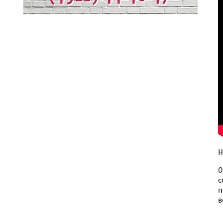
Н
О
с
п
в