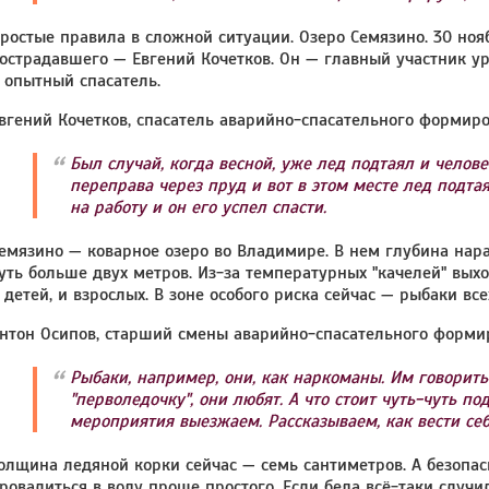
ростые правила в сложной ситуации. Озеро Семязино. 30 нояб
острадавшего — Евгений Кочетков. Он — главный участник у
 опытный спасатель.
вгений Кочетков, спасатель аварийно-спасательного формир
Был случай, когда весной, уже лед подтаял и челов
переправа через пруд и вот в этом месте лед подта
на работу и он его успел спасти.
емязино — коварное озеро во Владимире. В нем глубина нар
уть больше двух метров. Из-за температурных "качелей" вых
 детей, и взрослых. В зоне особого риска сейчас — рыбаки все
нтон Осипов, старший смены аварийно-спасательного форми
Рыбаки, например, они, как наркоманы. Им говорить
"перволедочку", они любят. А что стоит чуть-чуть по
мероприятия выезжаем. Рассказываем, как вести себ
олщина ледяной корки сейчас — семь сантиметров. А безопас
ровалиться в воду проще простого. Если беда всё-таки случ