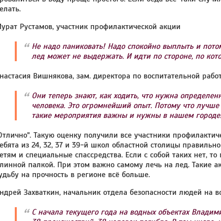
елать.
урат Рустамов, участник профилактической акции
Не надо паниковать! Надо спокойно выплыть и потом
лед может не выдержать. И идти по стороне, по кото
настасия Вишнякова, зам. директора по воспитательной раб
Они теперь знают, как ходить, что нужна определенн
человека. Это огромнейший опыт. Потому что лучше 
такие мероприятия важны и нужны в нашем городе
Отлично". Такую оценку получили все участники профилактич
ебята из 24, 32, 37 и 39-й школ областной столицы правильн
етям и специальные спассредства. Если с собой таких нет, 
линной палкой. При этом важно самому лечь на лед. Такие
удьбу на прочность в регионе всё больше.
ндрей Захваткин, начальник отдела безопасности людей на 
С начала текущего года на водных объектах Владим