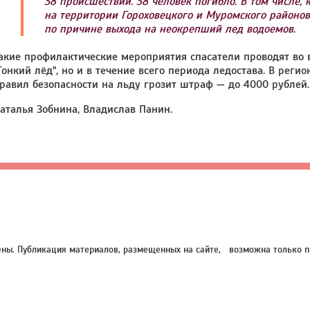
38 происшествий. 38 человек погибло. В том числе, 
на территории Гороховецкого и Муромского районо
по причине выхода на неокрепший лед водоемов.
акие профилактические мероприятия спасатели проводят во в
Тонкий лёд", но и в течение всего периода ледостава. В ре
равил безопасности на льду грозит штраф — до 4000 рублей.
аталья Зобнина, Владислав Панин.
нены. Публикация материалов, размещенных на сайте, возможна только п