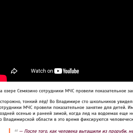
а озере Семязино сотрудники МЧС провели показательное за
сторожно, тонкий лёд! Во Владимире сто школьников увидели
отрудники МЧС провели показательное занятие для детей. И
оздней осенью и ранеей зимой, когда лед на водоемах еще 
о Владимирской области в это время фиксируются человеческ
— После того, как человека вытащили из проруби, не