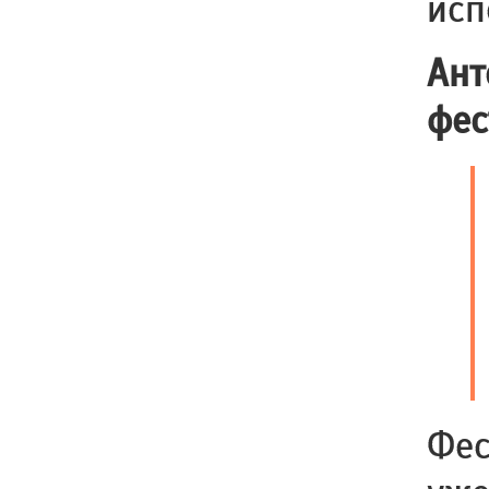
исп
Ант
фес
Фес