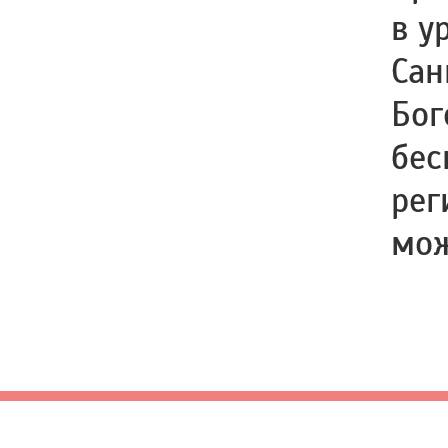
в у
Сан
Бог
бес
рег
мо