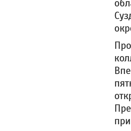
обл
Суз
окр
Про
кол
Впе
пят
отк
Пре
при