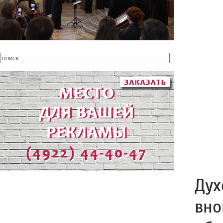
Дух
вно