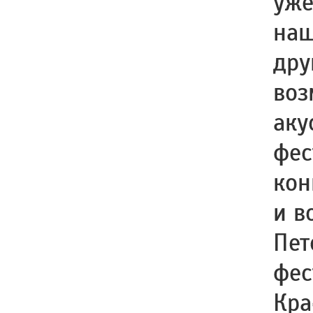
уже
наш
дру
воз
аку
фес
кон
и в
Пет
фес
Кра