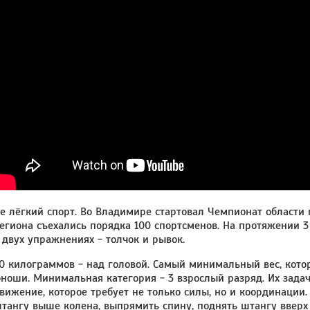
е лёгкий спорт. Во Владимире стартовал Чемпионат области 
егиона съехались порядка 100 спортсменов. На протяжении 
 двух упражнениях - толчок и рывок.
0 килограммов - над головой. Самый минимальный вес, кото
ноши. Минимальная категория - 3 взрослый разряд. Их зада
вижение, которое требует не только силы, но и координации. 
тангу выше колена, выпрямить спину, поднять штангу вверх и