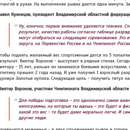
тангой в руках. На выполнение рывка дается одна минута. З
авел Кузнецов, президент Владимирской областной федераци
Ну, конечно, первое внимание уделяется технике. С
результат, качество работы согласно таблице разря
могут отобраться на следующие соревнования. Это 
округа, на Первенство России и на Чемпионат России
тобы поднять желаемый вес спортсменам дется по 3 попытк
езультат. Виктор Воронов - выступает в родных стенах. Сего
иктору - 15 лет, раньше он занимался боевыми искусствами, н
тлетику пришел 2 года назад. И уже получил 1 взрослый разр
урнире Золотые купола. Следующая цель - получить титул ка
иктор Воронов, участник Чемпионата Владимирской области 
Для победы подготовка - это однозначно самое важн
килограммы, на которые ты идешь - это будет и фи
какой это вес - то будет даже морально легче. И са
другие люди.
оревнуются мужчиных - в двух упражнениях рывок и толчок. В