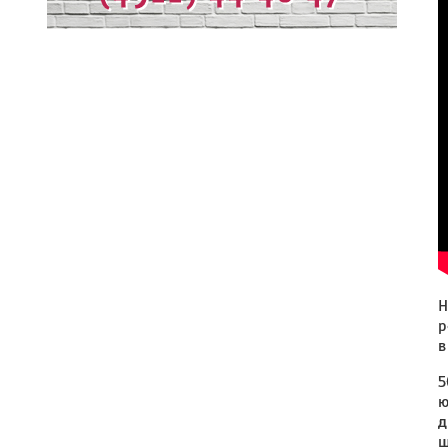
Н
р
в
5
ю
д
ш