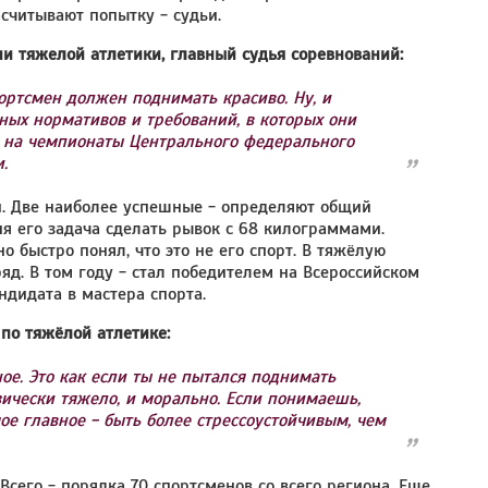
асчитывают попытку - судьи.
и тяжелой атлетики, главный судья соревнований:
портсмен должен поднимать красиво. Ну, и
дных нормативов и требований, в которых они
и на чемпионаты Центрального федерального
.
и. Две наиболее успешные - определяют общий
дня его задача сделать рывок с 68 килограммами.
о быстро понял, что это не его спорт. В тяжёлую
яд. В том году - стал победителем на Всероссийском
ндидата в мастера спорта.
по тяжёлой атлетике:
ое. Это как если ты не пытался поднимать
зически тяжело, и морально. Если понимаешь,
мое главное - быть более стрессоустойчивым, чем
сего - порядка 70 спортсменов со всего региона. Еще