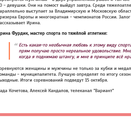
0 - девушки. Они на помост выйдут завтра. Среди тяжелоатле
араллельно выступает за Владимирскую и Московскую области
ризерка Европы и многократная - чемпионатов России. Залог
ассказывает Ирина.
рина Фурдик, мастер спорта по тяжёлой атлетике:
Есть какая-то необычная любовь к этому виду спорта
прям получаю просто нереальное удовольствие. Мне 
когда я поднимаю штангу, и мне в принципе всё нра
оревнуются женщины и мужчины не только за кубки и медали
оманды - муниципалитета. Лучшую определят по итогу сезон
ыходные. Итоги соревнований подведут 15 октября.
ада Кочетова, Алексей Кандалов, телеканал "Вариант"