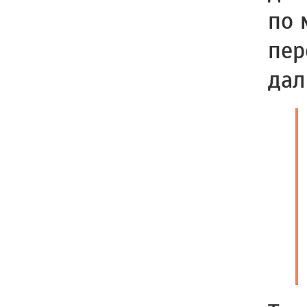
по 
пер
дал