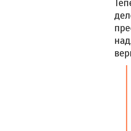
Теп
дел
пре
над
вер