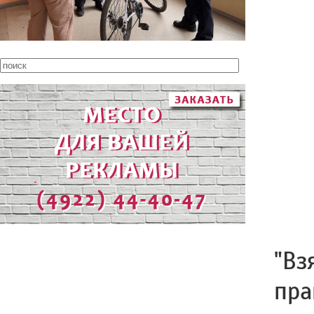
"Вз
пра