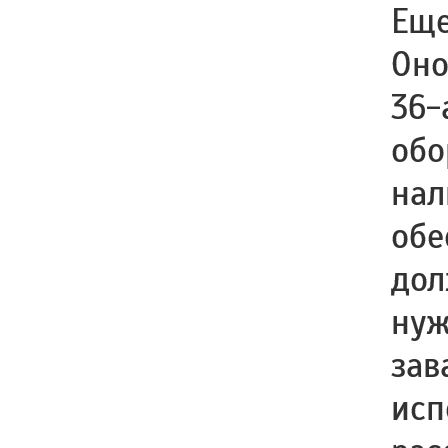
Еще
Оно
36-
обо
нал
обе
дол
нуж
зав
исп