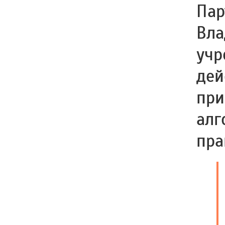
Пар
Вла
учр
дей
при
алг
пра