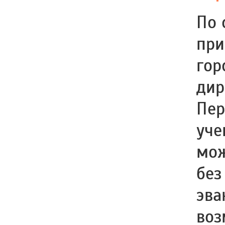
По 
при
гор
дир
Пер
уче
мож
без
эва
воз