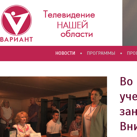
•
•
НОВОСТИ
ПРОГРАММЫ
ПРО
Во
уч
за
Вн