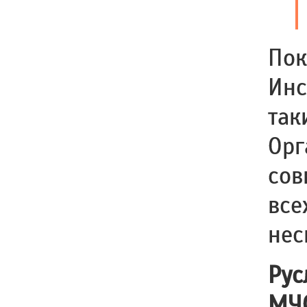
Пок
Инс
так
Орг
сов
все
нес
Рус
МЧС