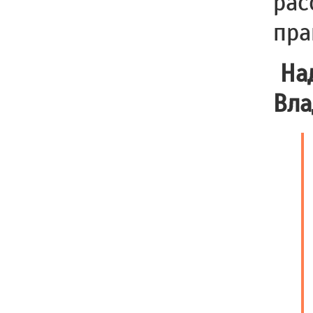
рас
пра
Над
Вла