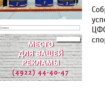
Соб
усп
ЦФО
спо