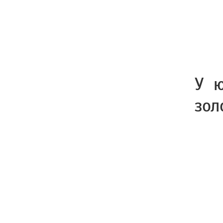
У ю
зол