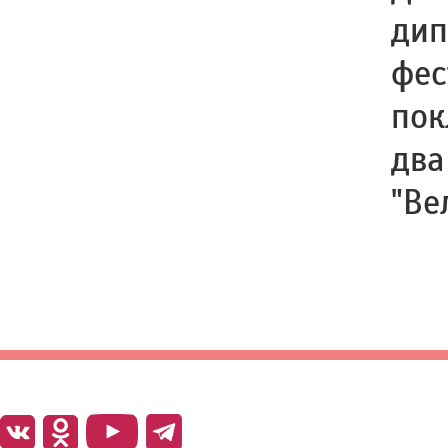
дип
фес
пок
два
"Ве