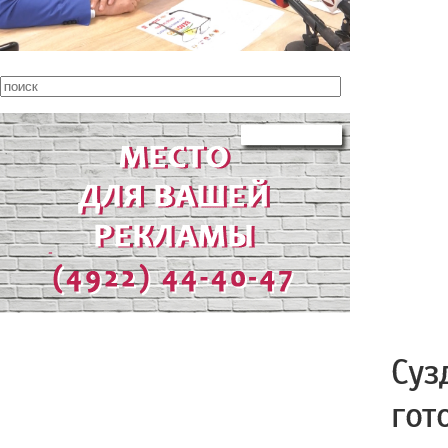
Суз
гот