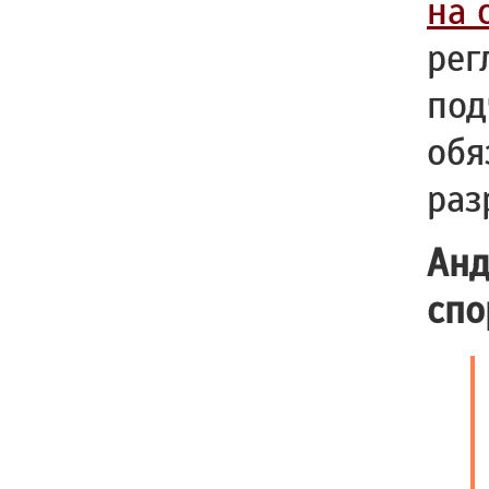
на 
рег
под
обя
раз
Анд
спо