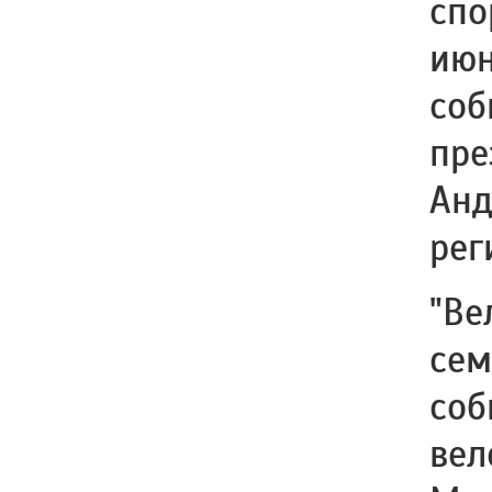
спо
июн
соб
пре
Анд
рег
"Ве
сем
соб
вел