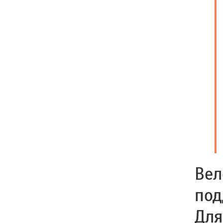
Вел
под
Для