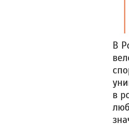
В Р
вел
спо
уни
в р
люб
зна