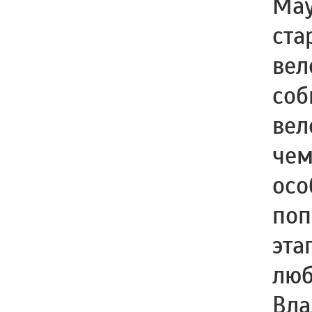
Мау
ста
вел
соб
вел
чем
осо
поп
эта
люб
Вла