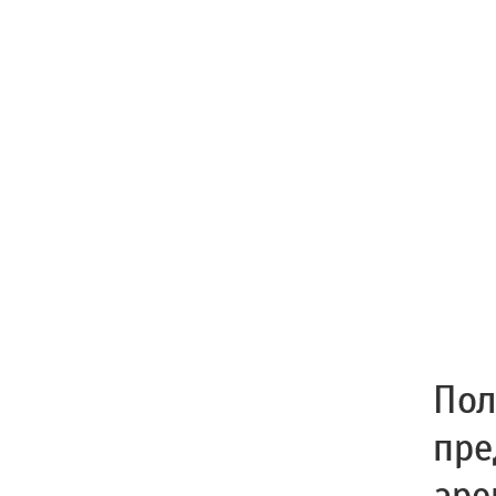
Пол
пре
аре