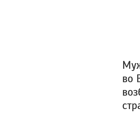
Муж
во 
воз
стр