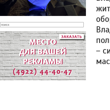
жит
обо
Вла
пол
– с
мас