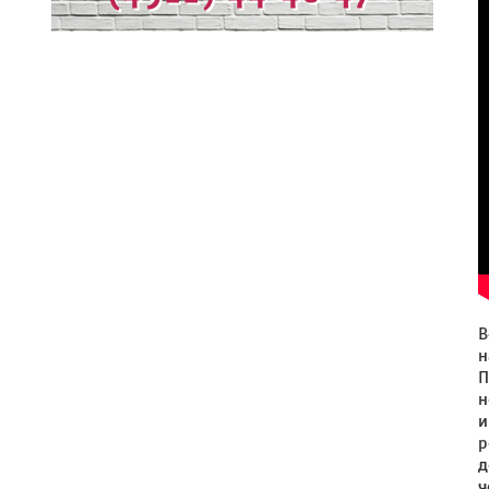
В
н
П
н
и
р
д
ч