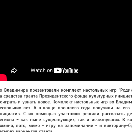
о Владимире презентовали комплект настольных игр "Родин
а средства гранта Президентского фонда культурных инициат
оиграть и узнать новое. Комплект настольных игр во Влади
ескольких лет. А в конце прошлого года получили на его
нициатив. С их помощью участники решили рассказать д
егиона - как ныне существующих, так и исчезнувших. В к
омино, лото, мемо - игру на запоминание - и викторину-б
етырёх вариантов ответа.