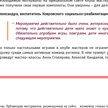
еобходимые материалы на официальном сайте клуба мастеров
же получили свои первые комплекты. Они уверены - для дет
лександра, воспитатель Ковровского социально-реабилитаци
Мероприятие действительно было очень интересным
потому что действительно дети мало знают о кул
Обязательно опробуем игры, поиграем, дети мног
следующем мероприятии.
о только настольными играми в клубе мастеров не огранич
урнир среди самых активных команд региона. В нём примут у
роведут мастер-классы. Анна Столярова, Алексей Кандалов, т
нены. Публикация материалов, размещенных на сайте, возможна только п