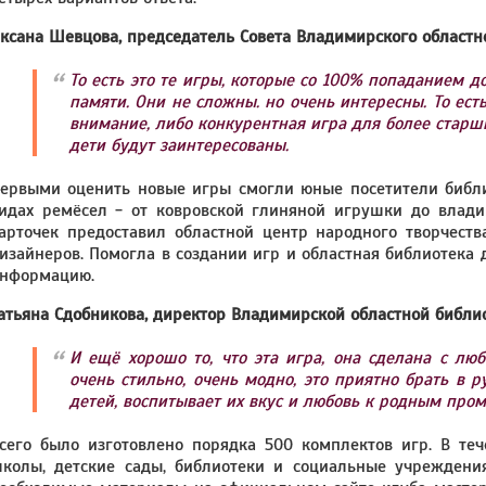
ксана Шевцова, председатель Совета Владимирского областн
То есть это те игры, которые со 100% попаданием д
памяти. Они не сложны. но очень интересны. То ес
внимание, либо конкурентная игра для более старши
дети будут заинтересованы.
ервыми оценить новые игры смогли юные посетители библи
идах ремёсел - от ковровской глиняной игрушки до влади
арточек предоставил областной центр народного творчеств
изайнеров. Помогла в создании игр и областная библиотека 
нформацию.
атьяна Сдобникова, директор Владимирской областной библи
И ещё хорошо то, что эта игра, она сделана с лю
очень стильно, очень модно, это приятно брать в р
детей, воспитывает их вкус и любовь к родным про
сего было изготовлено порядка 500 комплектов игр. В теч
колы, детские сады, библиотеки и социальные учреждени