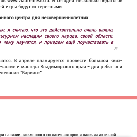
 www.vladremeslo.ru. И сегодня несколько педагогов
ей игры будут интересными.
онного центра для несовершеннолетних
, я считаю, что это действительно очень важно,
ьтурном наследии своего народа, своей области.
о чему научатся, и приедем ещё поучаствовать в
атся. В апреле планируется провести большой квиз-
частие и мастера Владимирского края - для ребят они
елеканал "Вариант".
ри наличии письменного согласия авторов и наличия активной