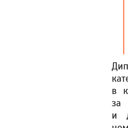
Дип
кат
в к
за 
и 
ном