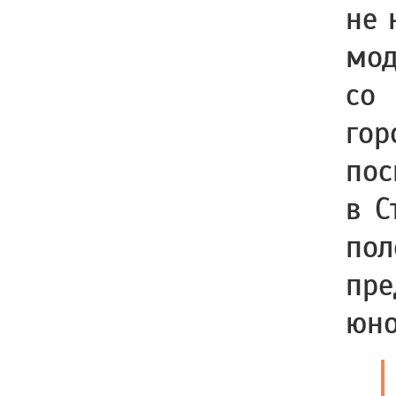
не 
мод
со
гор
по
в С
пол
пр
юно