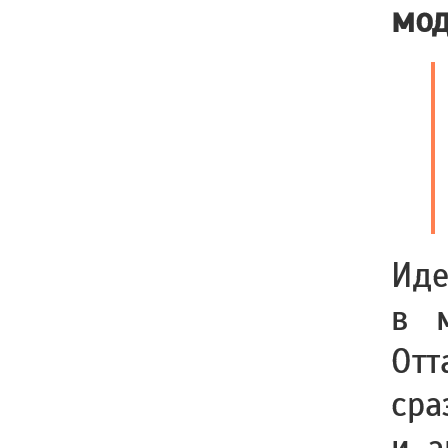
мод
Ид
в м
Отт
ср
и а