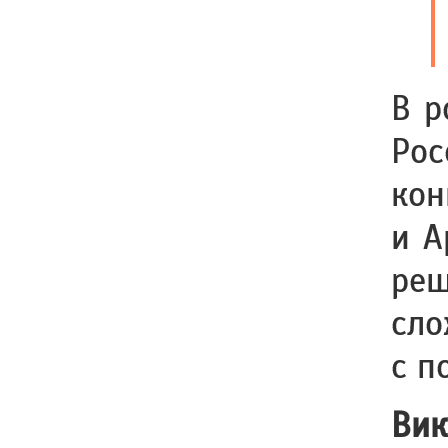
В р
Ро
кон
и А
реш
сл
с п
Ви