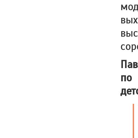
мод
вых
выс
сор
Па
по 
дет