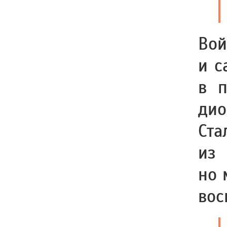
Во
и с
в п
ди
Ст
из
но 
вос