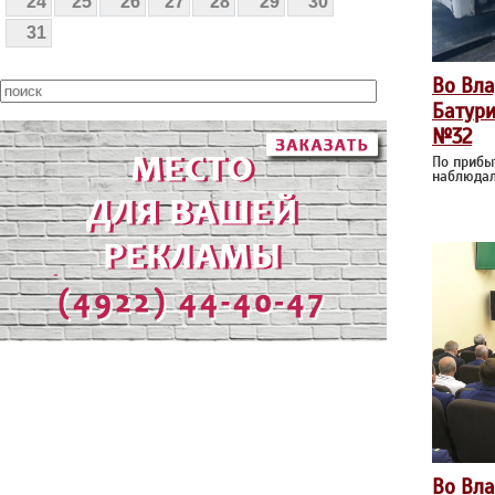
24
25
26
27
28
29
30
31
Во Вла
Батури
№32
По прибы
наблюдал
Во Вла