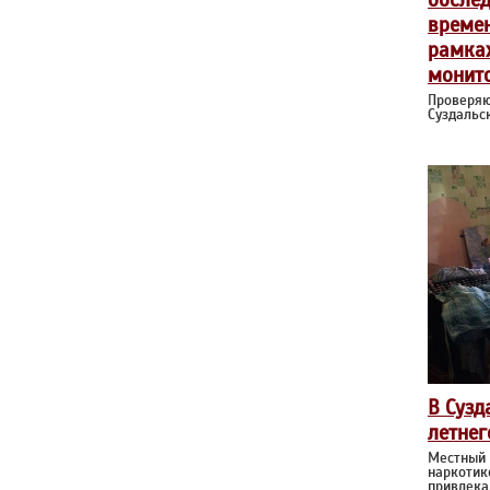
време
рамка
монит
Проверяю
Суздальс
В Сузд
летнег
Местный 
наркотик
привлека