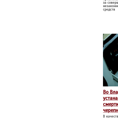
за совер
незаконн
средств
Во Вл
устана
смерт
череп
В качест