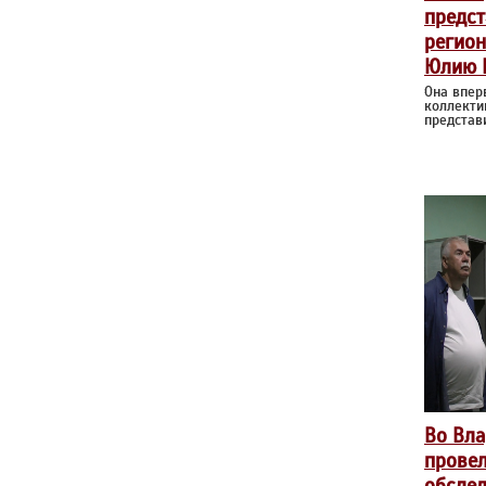
предст
регион
Юлию 
Она впер
коллекти
представ
Во Вл
прове
обслед