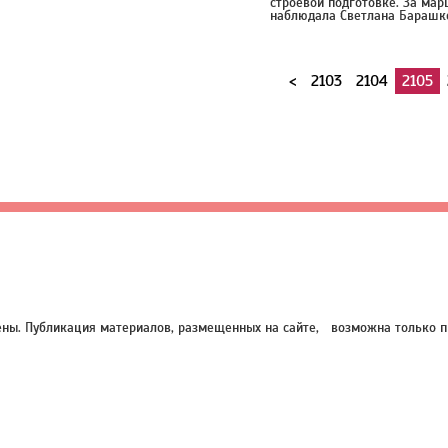
строевой подготовке. За ма
наблюдала Светлана Барашк
<
2103
2104
2105
нены. Публикация материалов, размещенных на сайте, возможна только п