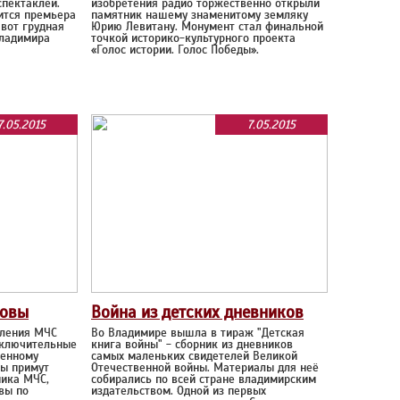
спектаклей.
изобретения радио торжественно открыли
ится премьера
памятник нашему знаменитому земляку
 вот грудная
Юрию Левитану. Монумент стал финальной
Владимира
точкой историко-культурного проекта
«Голос истории. Голос Победы».
7.05.2015
7.05.2015
товы
Война из детских дневников
вления МЧС
Во Владимире вышла в тираж "Детская
заключительные
книга войны" - сборник из дневников
венному
самых маленьких свидетелей Великой
ды примут
Отечественной войны. Материалы для неё
ника МЧС,
собирались по всей стране владимирским
вы по
издательством. Одной из первых