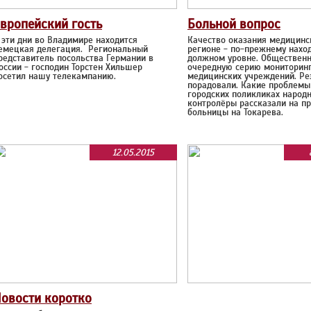
вропейский гость
Больной вопрос
 эти дни во Владимире находится
Качество оказания медицинс
емецкая делегация. Региональный
регионе - по-прежнему наход
редставитель посольства Германии в
должном уровне. Общественн
оссии - господин Торстен Хильшер
очередную серию мониторин
осетил нашу телекампанию.
медицинских учреждений. Ре
порадовали. Какие проблемы 
городских поликликах народ
контролёры рассказали на п
больницы на Токарева.
12.05.2015
овости коротко