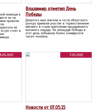
Владимир отметил День
Победы
кой помощи в
ится не на
Девятого мая жители и гости областного
ики провели
центра приняли участие в торжественном
гов
митинге и стали зрителями праздничного
зультаты не
военного парада. На площади Победы в
остро стоят в
этот день побывало более семидесяти
ные
тысяч человек.
римере
8.05.2015
7.05.2015
Новости от 07.05.15