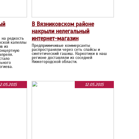
ый
В Вязниковском районе
накрыли нелегальный
интернет-магазин
 на редкость
рской капеллы
Предприимчивые коммерсанты
в из
распространяли через сеть спайсы и
концертную
синтетический гашиш. Наркотики в наш
апреля.
регионе доставляли из соседней
стало
Нижегородской области.
льного
ргиева.
2.05.2015
12.05.2015