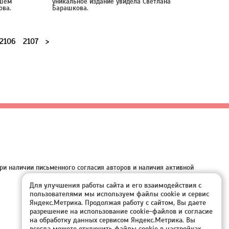
ршем
уникальное издание увидела Светлана
ова.
Барашкова.
2106
2107
>
ри наличии письменного согласия авторов и наличия активной
Для улучшения работы сайта и его взаимодействия с
пользователями мы используем файлы cookie и сервис
Яндекс.Метрика. Продолжая работу с сайтом, Вы даете
разрешение на использование cookie-файлов и согласие
на обработку данных сервисом Яндекс.Метрика. Вы
всегда можете отключить файлы cookie в настройках