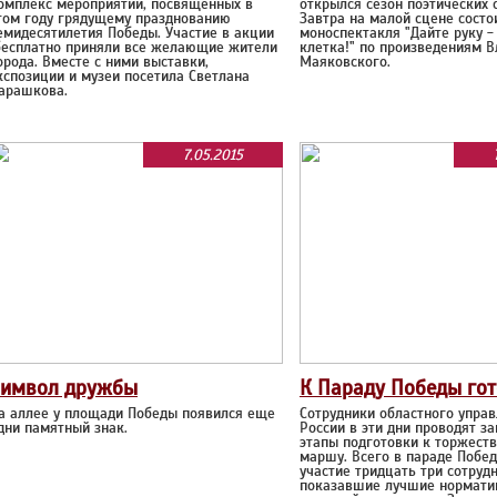
омплекс мероприятий, посвящённых в
открылся сезон поэтических 
том году грядущему празднованию
Завтра на малой сцене состо
емидесятилетия Победы. Участие в акции
моноспектакля "Дайте руку -
есплатно приняли все желающие жители
клетка!" по произведениям 
орода. Вместе с ними выставки,
Маяковского.
кспозиции и музеи посетила Светлана
арашкова.
7.05.2015
Символ дружбы
К Параду Победы го
а аллее у площади Победы появился еще
Сотрудники областного упра
дни памятный знак.
России в эти дни проводят 
этапы подготовки к торжест
маршу. Всего в параде Побе
участие тридцать три сотруд
показавшие лучшие нормати