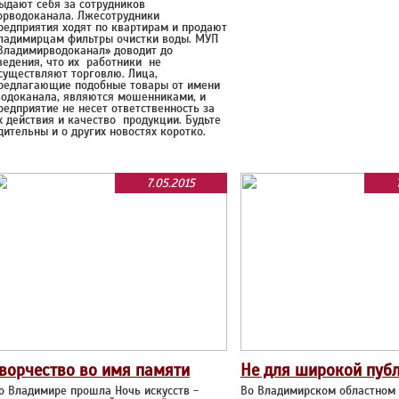
ыдают себя за сотрудников
орводоканала. Лжесотрудники
редприятия ходят по квартирам и продают
ладимирцам фильтры очистки воды. МУП
Владимирводоканал» доводит до
ведения, что их работники не
существляют торговлю. Лица,
редлагающие подобные товары от имени
одоканала, являются мошенниками, и
редприятие не несет ответственность за
х действия и качество продукции. Будьте
дительны и о других новостях коротко.
7.05.2015
ворчество во имя памяти
Не для широкой пуб
о Владимире прошла Ночь искусств -
Во Владимирском областном