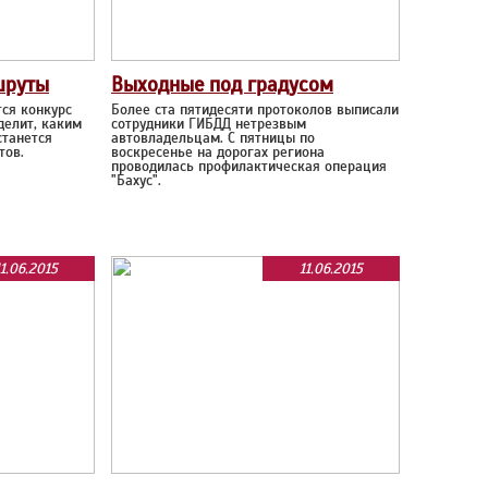
шруты
Выходные под градусом
тся конкурс
Более ста пятидесяти протоколов выписали
делит, каким
сотрудники ГИБДД нетрезвым
станется
автовладельцам. С пятницы по
тов.
воскресенье на дорогах региона
проводилась профилактическая операция
"Бахус".
11.06.2015
11.06.2015