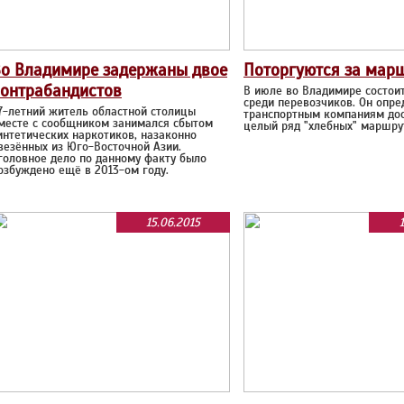
о Владимире задержаны двое
Поторгуются за мар
онтрабандистов
В июле во Владимире состои
среди перевозчиков. Он опре
7-летний житель областной столицы
транспортным компаниям до
месте с сообщником занимался сбытом
целый ряд "хлебных" маршру
интетических наркотиков, назаконно
везённых из Юго-Восточной Азии.
головное дело по данному факту было
озбуждено ещё в 2013-ом году.
15.06.2015