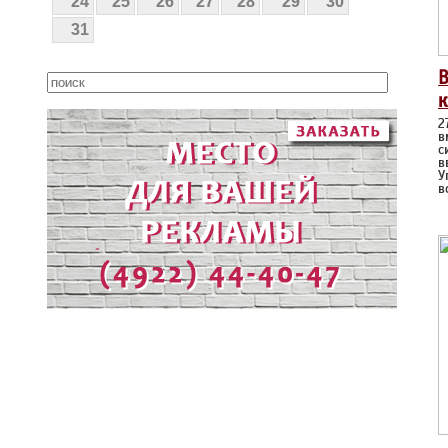
24
25
26
27
28
29
30
31
В
к
2
в
с
в
У
в