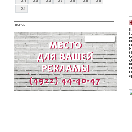
24
25
26
27
28
29
30
31
Н
В
П
н
и
п
И
С
С
о
к
п
н
д