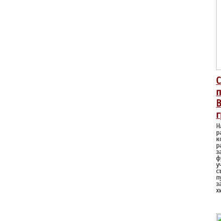
С
п
В
г
Н
р
к
р
з
ф
у
с
п
з
х