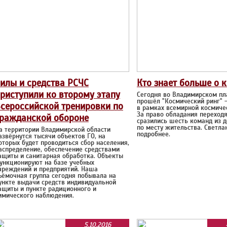
илы и средства РСЧС
Кто знает больше о 
риступили ко второму этапу
Сегодня во Владимирском пл
прошёл "Космический ринг" -
сероссийской тренировки по
в рамках всемирной космиче
За право обладания переход
ражданской обороне
сразились шесть команд из д
по месту жительства. Светл
а территории Владимирской области
подробнее.
азвёрнутся тысячи объектов ГО, на
оторых будет проводиться сбор населения,
аспределение, обеспечение средствами
ащиты и санитарная обработка. Объекты
ункционируют на базе учебных
чреждений и предприятий. Наша
ъёмочная группа сегодня побывала на
ункте выдачи средств индивидуальной
ащиты и пункте радиционного и
имического наблюдения.
5.10.2016