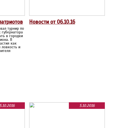
патриотов
Новости от 06.10.16
вал турнир по
к губернатора
ыть в городки
иона. В
астия как
я ловкость и
чителя
5.10.2016
5.10.2016