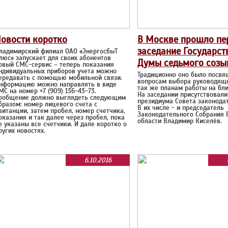
овости коротко
В Москве прошло пе
заседание Государст
ладимирский филиал ОАО «ЭнергосбыТ
люс» запускает для своих абонентов
Думы седьмого созы
овый СМС-сервис – теперь показания
ндивидуальных приборов учета можно
Традиционно оно было посвя
ередавать с помощью мобильной связи.
вопросам выбора руководяще
нформацию можно направлять в виде
так же планам работы на бл
МС на номер +7 (909) 136-43-73.
На заседании присутствовал
ообщение должно выглядеть следующим
президиума Совета законодат
бразом: номер лицевого счета с
В их числе - и председатель
витанции, затем пробел, номер счетчика,
Законодательного Собрания 
оказания и так далее через пробел, пока
области Владимир Киселёв.
е указаны все счетчики. И дале коротко о
ругих новостях.
6.10.2016