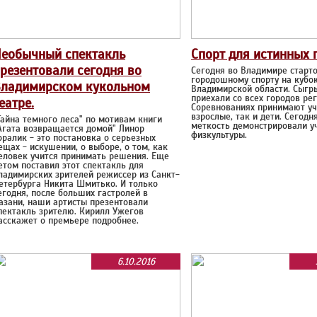
еобычный спектакль
Спорт для истинных 
резентовали сегодня во
Сегодня во Владимире старто
городошному спорту на кубо
Владимирском кукольном
Владимирской области. Сыгр
приехали со всех городов рег
еатре.
Соревнованиях принимают уч
взрослые, так и дети. Сегодн
Тайна темного леса" по мотивам книги
меткость демонстрировали у
Агата возвращается домой" Линор
физкультуры.
оралик - это постановка о серьезных
ещах - искушении, о выборе, о том, как
еловек учится принимать решения. Еще
етом поставил этот спектакль для
ладимирских зрителей режиссер из Санкт-
етербурга Никита Шмитько. И только
егодня, после больших гастролей в
азани, наши артисты презентовали
пектакль зрителю. Кирилл Ужегов
асскажет о премьере подробнее.
6.10.2016