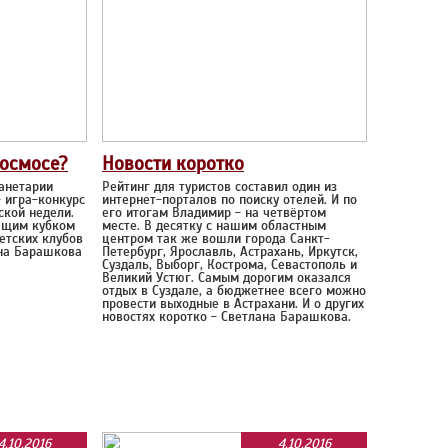
космосе?
Новости коротко
анетарии
Рейтинг для туристов составил один из
 игра-конкурс
интернет-порталов по поиску отелей. И по
ской недели.
его итогам Владимир - на четвёртом
ящим кубком
месте. В десятку с нашим областным
етских клубов
центром так же вошли города Санкт-
ана Барашкова
Петербург, Ярославль, Астрахань, Иркутск,
Суздаль, Выборг, Кострома, Севастополь и
Великий Устюг. Самым дорогим оказался
отдых в Суздале, а бюджетнее всего можно
провести выходные в Астрахани. И о других
новостях коротко - Светлана Барашкова.
4.10.2016
4.10.2016