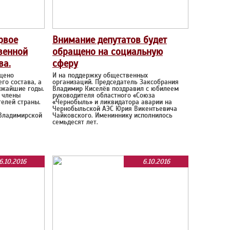
рвое
Внимание депутатов будет
венной
обращено на социальную
ва.
сферу
щено
И на поддержку общественных
го состава, а
организаций. Председатель Заксобрания
ижайшие годы.
Владимир Киселёв поздравил с юбилеем
и члены
руководителя областного «Союза
елей страны.
«Чернобыль» и ликвидатора аварии на
Чернобыльской АЭС Юрия Викентьевича
Владимирской
Чайковского. Имениннику исполнилось
семьдесят лет.
6.10.2016
6.10.2016