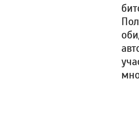
бит
Пол
оби
авт
уча
мно