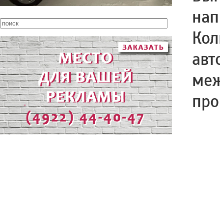
нап
Кол
авт
меж
про