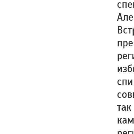
спе
Але
Вст
пре
рег
изб
спи
сов
так
кам
рег