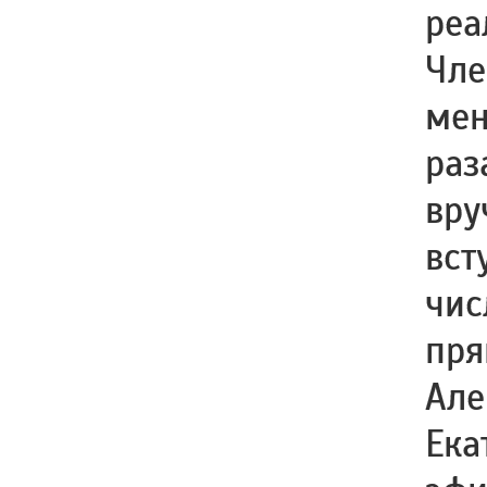
реа
Чле
мен
раз
вру
вст
чис
пря
Але
Ека