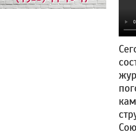
Сег
сос
жур
пог
кам
стр
Сою