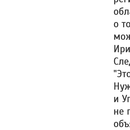
обл
о т
мож
Ири
Сле
"Эт
Нуж
и У
не 
объ