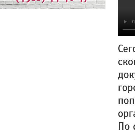
Сег
ско
док
гор
поп
орг
По 