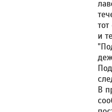
лав
теч
тот
и т
"По
деж
Под
сле
В п
соо
пос