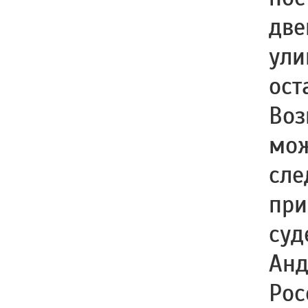
две
ули
ост
Воз
мож
сле
при
суд
Анд
Рос