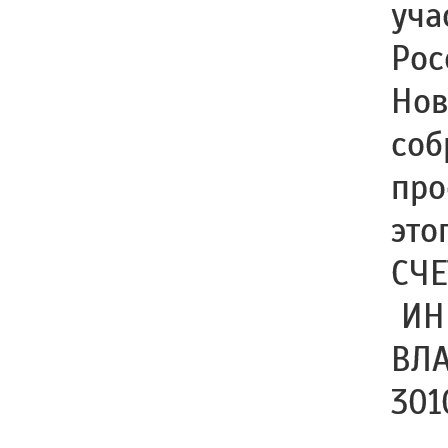
уча
Рос
Нов
соб
про
это
СЧЕ
ИНН
ВЛ
301