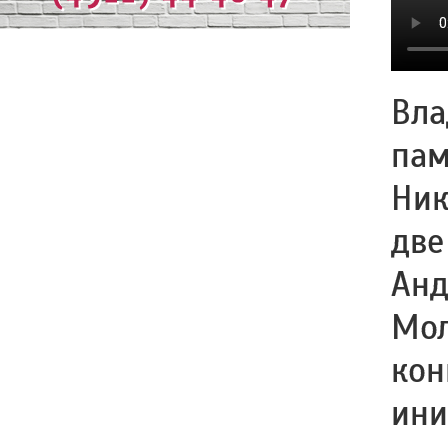
Вла
пам
Ник
две
Анд
Мол
кон
ини