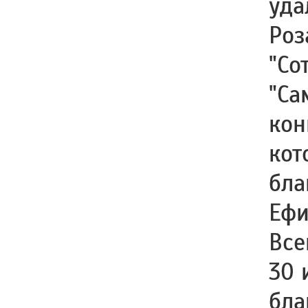
уда
Роз
"Со
"Са
кон
кот
бла
Ефи
Все
30 
бла