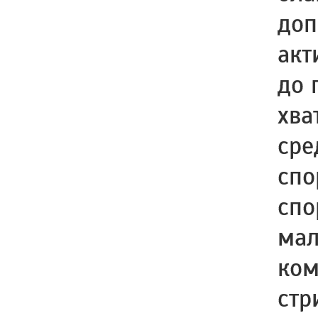
доп
акт
до 
хва
сре
спо
спо
мал
ком
стр