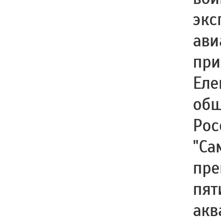
экс
ави
при
Еле
общ
Рос
"Са
пре
пят
акв