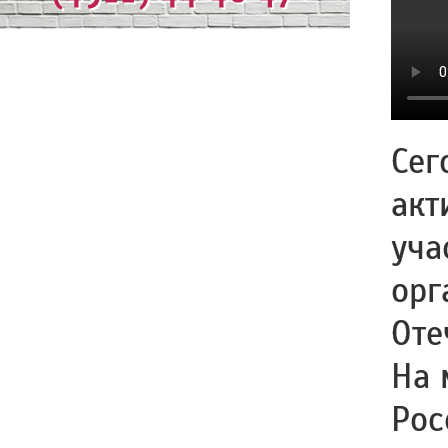
Сег
акт
уча
орг
Оте
На 
Рос