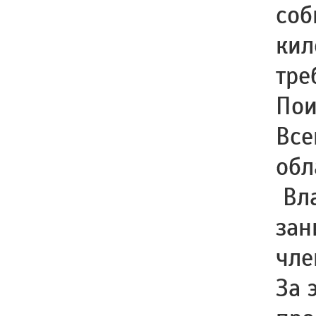
соб
кил
тре
Пои
Все
обл
Вла
зан
чле
За 