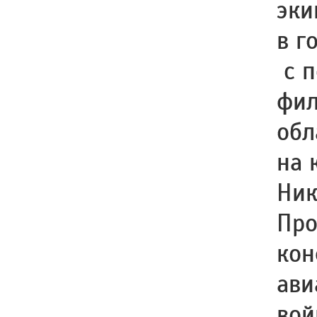
эки
в г
с п
фил
обл
на 
Ник
Про
кон
ави
вой