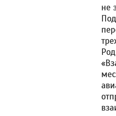
не 
Под
пер
тре
Род
«Вз
мес
ави
отп
вза