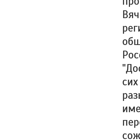
про
Вяч
рег
общ
Рос
"До
сих
раз
име
пер
сож