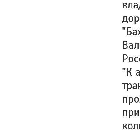
вла
дор
"Ба
Вал
Рос
"К 
тра
про
при
кол