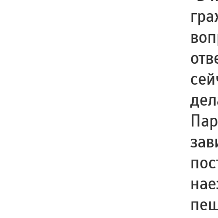
гра
воп
отв
сей
дел
Пар
зав
пос
нае
пеш