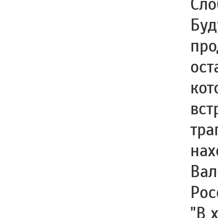
Сло
Буд
про
ост
кот
вст
тра
нах
Вал
Рос
"В 