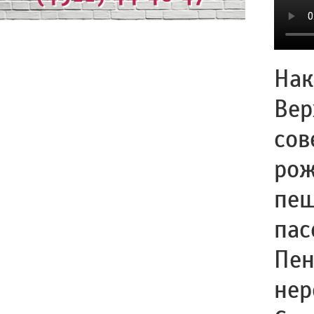
Нак
Вер
сов
рож
пеш
пас
Пен
нер