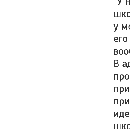
"У 
шко
у м
его
воо
В а
про
при
при
иде
шко