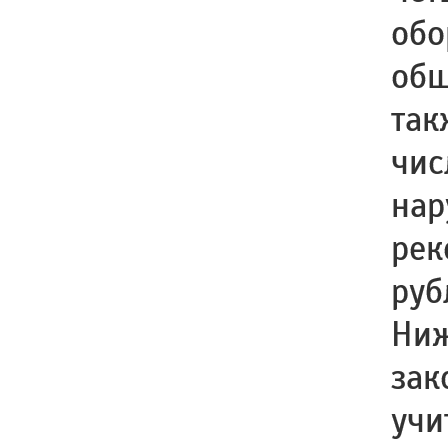
обо
общ
так
чис
нар
рек
руб
Ниж
зак
учи