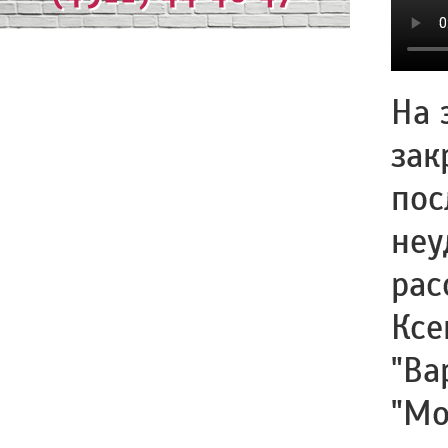
На 
зак
пос
неу
рас
Ксе
"Ва
"Мо