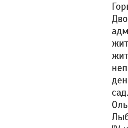
Гор
Дво
адм
жит
жит
неп
ден
сад
Оль
Лыб