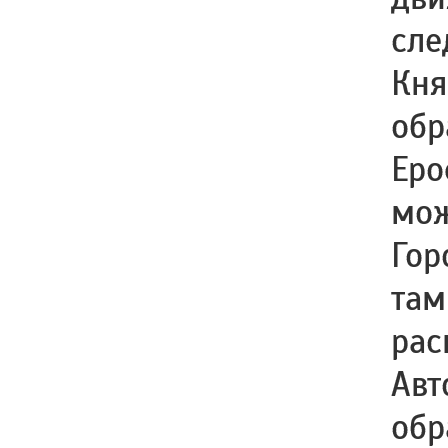
сле
Кня
обр
Еро
мож
Гор
там
рас
Авт
обр