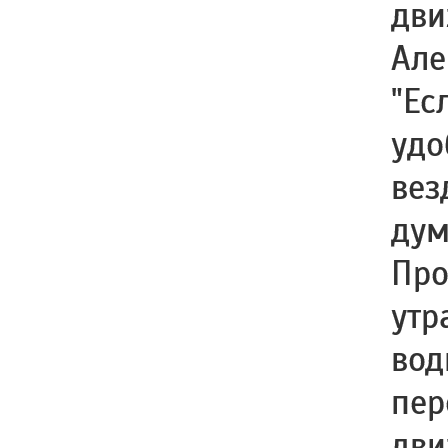
дви
Але
"Ес
удо
вез
дум
Про
утр
вод
пер
дви