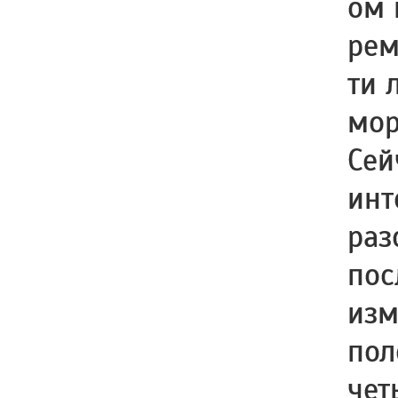
ом 
рем
ти 
мор
Сей
инт
раз
пос
изм
пол
чет