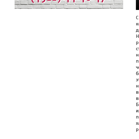
С
к
д
Н
р
с
н
п
ч
б
э
н
в
в
Б
и
п
х
р