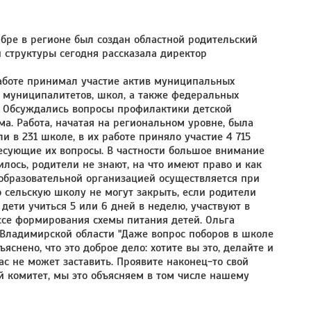
ябре в регионе был создан областной родительский
й структуры сегодня рассказала директор
работе принимал участие актив муниципальных
и муниципалитетов, школ, а также федеральных
и. Обсуждались вопросы профилактики детской
а. Работа, начатая на региональном уровне, была
 в 231 школе, в их работе приняло участие 4 715
есующие их вопросы. В частности большое внимание
лось, родители не знают, на что имеют право и как
 образовательной организацией осуществляется при
ю сельскую школу не могут закрыть, если родители
 дети учиться 5 или 6 дней в неделю, участвуют в
се формирования схемы питания детей. Ольга
 Владимирской области "Даже вопрос поборов в школе
яснено, что это доброе дело: хотите вы это, делайте и
ас не может заставить. Проявите наконец-то свой
ий комитет, мы это объясняем в том числе нашему