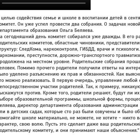
 целью содействия семье и школе в воспитании детей в сент
омитет. Он уже успел провести два собрания. О задачах ново
епартамента образования Ольга Беляева.
а сегодняшний день комитет собирался уже дважды. В его 
одительских комитетов, областные чиновники, представител
труктур: СледКома, наркоконтроля, ГИБДД, врачи и психолог
аркомании, преступности, дорожно-транспортного травматизм
родолжена на местном уровне. Родительские собрания прошли
еловек. Помимо прочего родители получили ответы на интер
ыло уделено разъяснению их прав и обязанностей. Как выясни
то можно реализовать. В первую очередь, управление любой
епосредственном участии родителей. Так, к примеру, никаку
ыскажутся против. Кроме того, родители решают, будут ли их
ыборе образовательной программы, школьной формы, процес
еляева, директор департамента образования администрации
ли в детских садах, которые сто раз были озвучены и было объ
омогайте школе материально, не можете, не хотите - никто в
арактер, свою волю. Пусть это сделает даже ваш родительск
одительскому комитету, и они принимают наши объяснения."