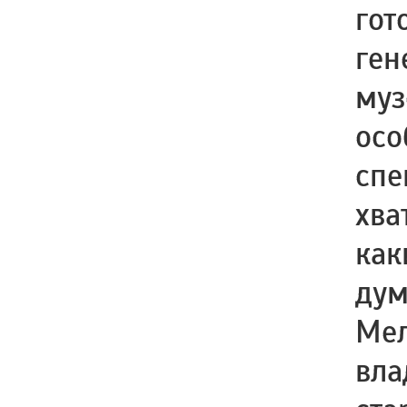
гот
ген
муз
осо
спе
хва
как
дум
Мел
вла