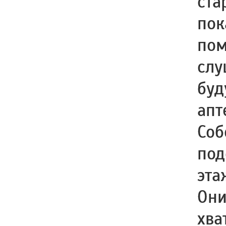
ста
пок
пом
слу
буд
апт
Соб
под
эта
Они
хва