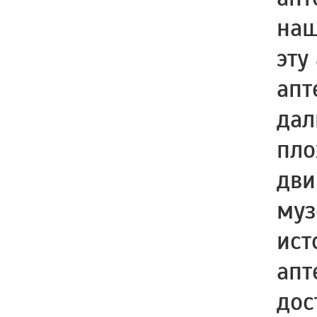
наш
эту
апт
дал
пло
дви
муз
ист
апт
дос