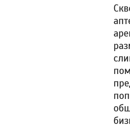
Скв
апт
аре
раз
сли
пом
пре
поп
общ
биз