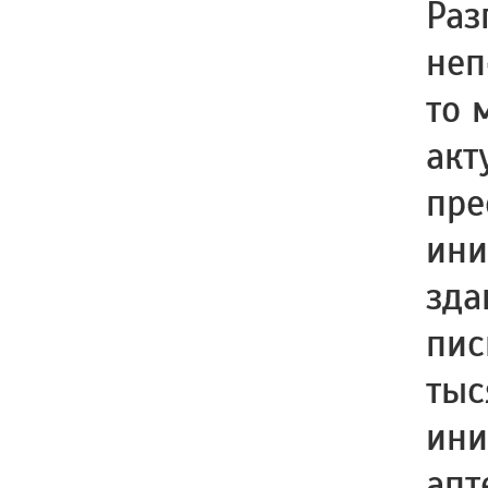
Раз
неп
то 
акт
пре
ини
зда
пис
тыс
ини
апт