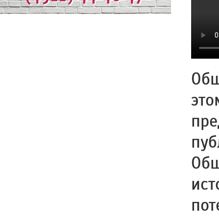
Общ
это
пре
пуб
Общ
ист
пот