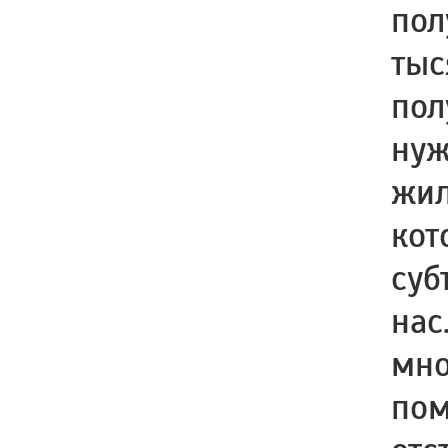
пол
тыс
пол
нуж
жил
кот
суб
нас
мно
пом