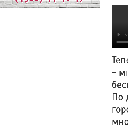
Теп
- м
бес
По 
гор
мно