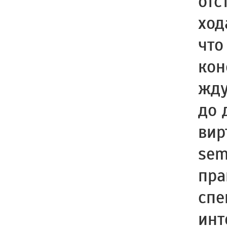
отс
ход
что
кон
жду
до 
вир
sem
пра
спе
инт